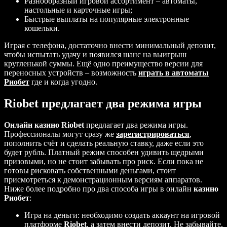
Разнообразный игровой ассортимент – автоматы,
настольные и карточные игры;
Быстрые выплаты на популярные электронные
кошельки.
Играя с телефона, достаточно внести минимальный депозит,
чтобы испытать удачу и появился шанс на выигрыш
кругленькой суммы. Ещё одно преимущество версии для
переносных устройств – возможность
играть в автоматы
Риобет
где и когда угодно.
Riobet предлагает два режима игры
Онлайн казино Riobet
предлагает два режима игры.
Профессионалы могут сразу же
зарегистрироваться
,
пополнить счёт и сделать реальную ставку, даже если это
будет рубль. Платный режим способен удивить щедрыми
призовыми, но не стоит забывать про риск. Если пока не
готовы рисковать собственными деньгами, стоит
присмотреться к демонстрационным версиям аппаратов.
Ниже более подробно про два способа игры в онлайн
казино
Риобет
:
Игра на деньги: необходимо создать аккаунт на игровой
платформе
Riobet
, а затем внести депозит. Не забывайте,