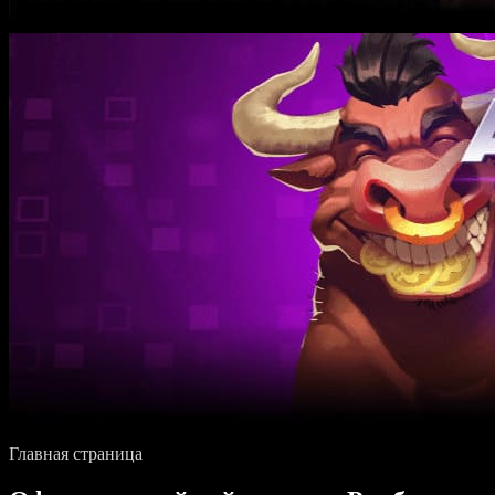
Главная страница