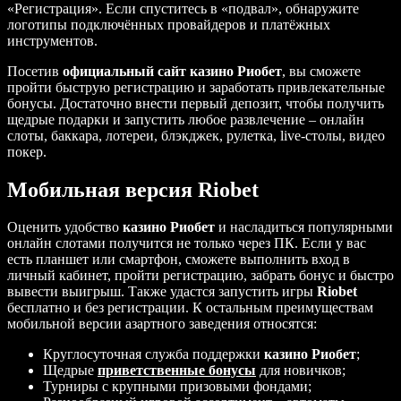
«Регистрация». Если спуститесь в «подвал», обнаружите
логотипы подключённых провайдеров и платёжных
инструментов.
Посетив
официальный сайт казино Риобет
, вы сможете
пройти быструю регистрацию и заработать привлекательные
бонусы. Достаточно внести первый депозит, чтобы получить
щедрые подарки и запустить любое развлечение – онлайн
слоты, баккара, лотереи, блэкджек, рулетка, live-столы, видео
покер.
Мобильная версия Riobet
Оценить удобство
казино Риобет
и насладиться популярными
онлайн слотами получится не только через ПК. Если у вас
есть планшет или смартфон, сможете выполнить вход в
личный кабинет, пройти регистрацию, забрать бонус и быстро
вывести выигрыш. Также удастся запустить игры
Riobet
бесплатно и без регистрации. К остальным преимуществам
мобильной версии азартного заведения относятся:
Круглосуточная служба поддержки
казино Риобет
;
Щедрые
приветственные бонусы
для новичков;
Турниры с крупными призовыми фондами;