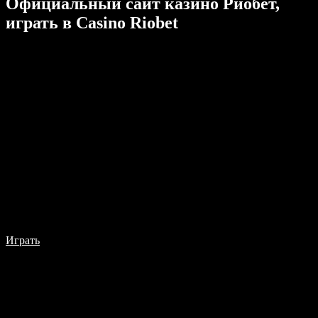
Официальный сайт казино Риобет,
играть в Casino Riobet
Играть