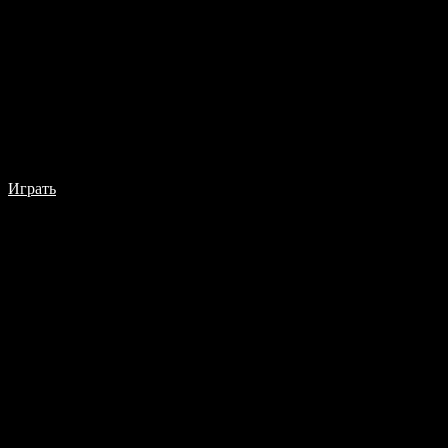
Играть