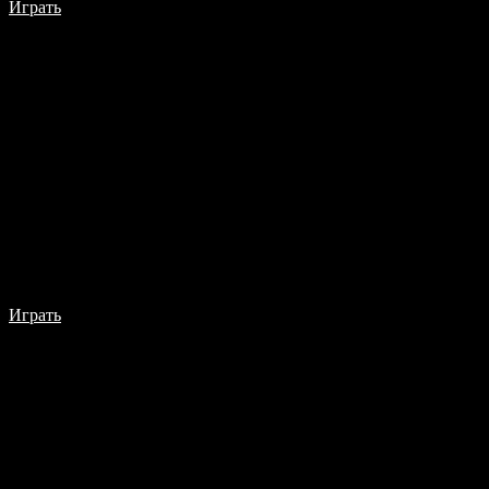
Играть
Играть