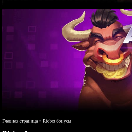
Главная страница
»
Riobet бонусы