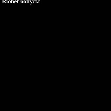
Riobet бонусы